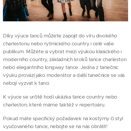
Díky výuce tanců můžete zapojit do víru divokého
charlestonu nebo rytmického country i celé vaše
publikum. Můžete si vybrat mezi výukou klasického i
moderního country, základních kroků tance charleston
nebo elegantního longway tance. Jedna z tanečnic
výuku provází jako moderátor a další tanečnice se vás
nebojí vyzvat k tanci.
K výuce se určitě hodí ukázka tance country nebo
charleston, které máme taktéž v repertoáru.
Pokud máte specifický požadavek na kostýmy či styl
vyučovaného tance, nebojte se na nás obrátit!